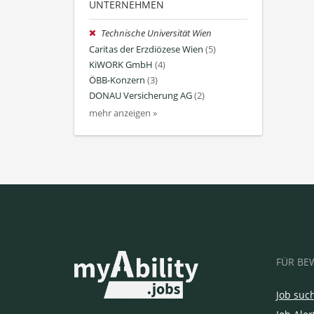
UNTERNEHMEN
Technische Universität Wien
Caritas der Erzdiözese Wien
(5)
KiWORK GmbH
(4)
ÖBB-Konzern
(3)
DONAU Versicherung AG
(2)
mehr anzeigen »
FÜR BE
Job suc