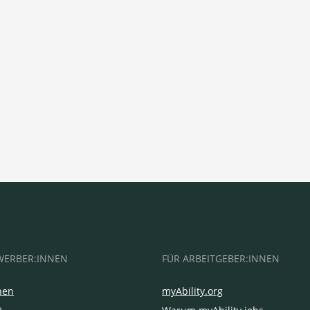
WERBER:INNEN
FÜR ARBEITGEBER:INNEN
hen
myAbility.org