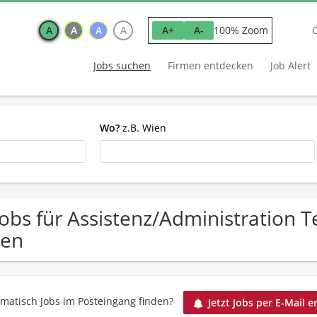
A
A
A
A
100% Zoom
A+
A-
Jobs suchen
Firmen entdecken
Job Alert
Wo?
z.B. Wien
Jobs für Assistenz/Administration T
en
matisch Jobs im Posteingang finden?
Jetzt Jobs per E-Mail e