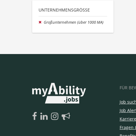
UNTERNEHMENSGRÖSSE
Großunternehmen (über 1000 MA)
FÜR BE
Job suc
Job Aler
Karrier
Fragen 
Benefits