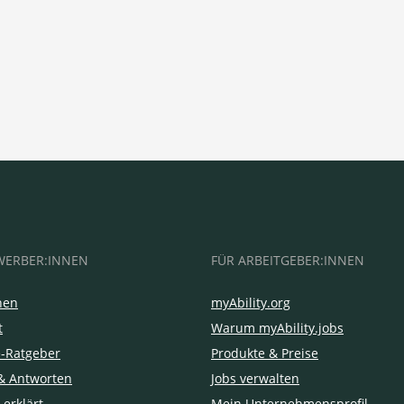
WERBER:INNEN
FÜR ARBEITGEBER:INNEN
hen
myAbility.org
t
Warum myAbility.jobs
e-Ratgeber
Produkte & Preise
& Antworten
Jobs verwalten
 erklärt
Mein Unternehmensprofil