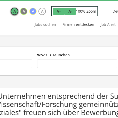
A
A
A
A
100% Zoom
A+
A-
De
Jobs suchen
Firmen entdecken
Job Alert
Wo?
z.B. München
Unternehmen entsprechend der S
issenschaft/Forschung gemeinnütz
ziales" freuen sich über Bewerbu