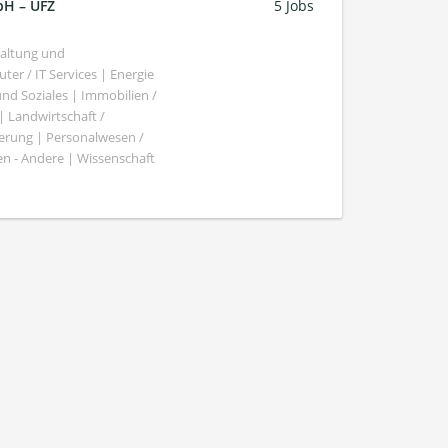
bH – UFZ
5 Jobs
haltung und
er / IT Services | Energie
nd Soziales | Immobilien /
Landwirtschaft /
gierung | Personalwesen /
n - Andere | Wissenschaft