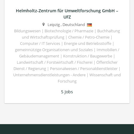
Helmholtz-Zentrum für Umweltforschung GmbH –
UFZ
Leipzig
,
Deutschland
Bildungswesen | Biotechnologie / Pharmazie | Buchhaltung
und Wirtschaftsprüfung | Chemie / Petro-Chemie |
Computer / IT Services | Energie und Betriebsstoffe |
gemeinnützige Organisationen und Soziales | Immobilien /
Gebäudemanagement | Konstruktion / Baugewerbe |
Landwirtschaft / Forstwirtschaft / Fischerei | Öffentlicher
Dienst / Regierung | Personalwesen / Personaldienstleister |
Unternehmensdienstleistungen - Andere | Wissenschaft und
Forschung
5 Jobs