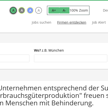
A
A
A
A
100% Zoom
A+
A-
De
Jobs suchen
Firmen entdecken
Job Alert
Wo?
z.B. München
Unternehmen entsprechend der Suc
rbrauchsgüterproduktion" freuen
n Menschen mit Behinderung.