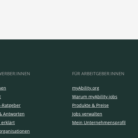
WERBER:INNEN
FÜR ARBEITGEBER:INNEN
hen
myAbility.org
t
Warum myAbility.jobs
e-Ratgeber
Produkte & Preise
& Antworten
Jobs verwalten
 erklärt
Mein Unternehmensprofil
organisationen