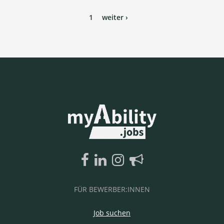
1
weiter ›
FÜR BEWERBER:INNEN
Job suchen