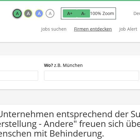
A
A
A
A
100% Zoom
A+
A-
De
Jobs suchen
Firmen entdecken
Job Alert
Wo?
z.B. München
Unternehmen entsprechend der Suc
rstellung - Andere" freuen sich ü
nschen mit Behinderung.