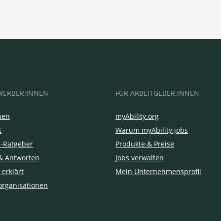
WERBER:INNEN
FÜR ARBEITGEBER:INNEN
hen
myAbility.org
t
Warum myAbility.jobs
e-Ratgeber
Produkte & Preise
& Antworten
Jobs verwalten
 erklärt
Mein Unternehmensprofil
organisationen