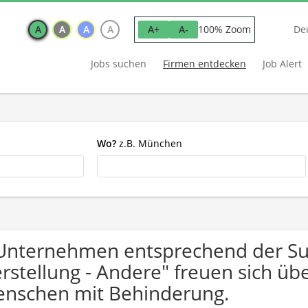
A
A
A
A
100% Zoom
A+
A-
De
Jobs suchen
Firmen entdecken
Job Alert
Wo?
z.B. München
Unternehmen entsprechend der Suc
rstellung - Andere" freuen sich ü
nschen mit Behinderung.