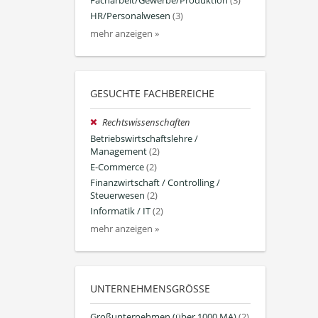
Facharbeit/Gewerbe/Produktion
(3)
HR/Personalwesen
(3)
mehr anzeigen »
GESUCHTE FACHBEREICHE
Rechtswissenschaften
Betriebswirtschaftslehre /
Management
(2)
E-Commerce
(2)
Finanzwirtschaft / Controlling /
Steuerwesen
(2)
Informatik / IT
(2)
mehr anzeigen »
UNTERNEHMENSGRÖSSE
Großunternehmen (über 1000 MA)
(2)