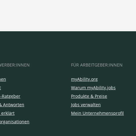
WERBER:INNEN
FÜR ARBEITGEBER:INNEN
hen
myAbility.org
t
Warum myAbility.jobs
e-Ratgeber
Produkte & Preise
& Antworten
Jobs verwalten
 erklärt
Mein Unternehmensprofil
organisationen