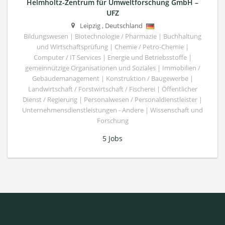
Helmholtz-Zentrum für Umweltforschung GmbH –
UFZ
Leipzig
,
Deutschland
Bildungswesen | Biotechnologie / Pharmazie | Buchhaltung
und Wirtschaftsprüfung | Chemie / Petro-Chemie |
Computer / IT Services | Energie und Betriebsstoffe |
gemeinnützige Organisationen und Soziales | Immobilien /
Gebäudemanagement | Konstruktion / Baugewerbe |
Landwirtschaft / Forstwirtschaft / Fischerei | Öffentlicher
Dienst / Regierung | Personalwesen / Personaldienstleister |
Unternehmensdienstleistungen - Andere | Wissenschaft und
Forschung
5 Jobs