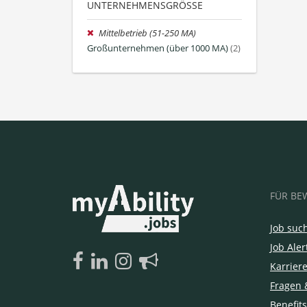
UNTERNEHMENSGRÖSSE
Mittelbetrieb (51-250 MA)
Großunternehmen (über 1000 MA)
(2)
FÜR BE
Job suc
Job Aler
Karrier
Fragen 
Benefits