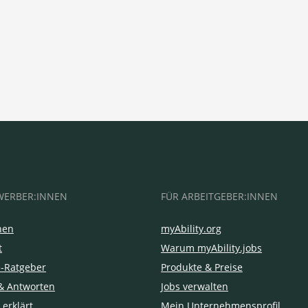
WERBER:INNEN
FÜR ARBEITGEBER:INNEN
hen
myAbility.org
t
Warum myAbility.jobs
e-Ratgeber
Produkte & Preise
& Antworten
Jobs verwalten
 erklärt
Mein Unternehmensprofil