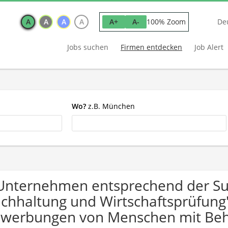
A
A
A
A
100% Zoom
A+
A-
De
Jobs suchen
Firmen entdecken
Job Alert
Wo?
z.B. München
Unternehmen entsprechend der Su
chhaltung und Wirtschaftsprüfung"
werbungen von Menschen mit Beh