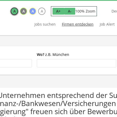
A
A
A
A
100% Zoom
A+
A-
De
Jobs suchen
Firmen entdecken
Job Alert
Wo?
z.B. München
Unternehmen entsprechend der S
inanz-/Bankwesen/Versicherungen Ö
gierung" freuen sich über Bewer