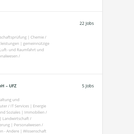
22 Jobs
schaftsprüfung | Chemie /
tleistungen | gemeinnützige
 Luft- und Raumfahrt und
sonalwesen /
bH – UFZ
5 Jobs
haltung und
er / IT Services | Energie
nd Soziales | Immobilien /
Landwirtschaft /
gierung | Personalwesen /
n - Andere | Wissenschaft