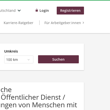
utschland
Login
Registrieren
Karriere-Ratgeber
Für Arbeitgeber:innen
Umkreis
100 km
uche
ffentlicher Dienst /
bungen von Menschen mit