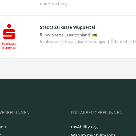
und Forschung
Stadtsparkasse Wuppertal
Wuppertal
,
Deutschland
Bankwesen | Finanzdienstleistungen | Öffentlicher D
WERBER:INNEN
FÜR ARBEITGEBER:INNEN
hen
myAbility.org
t
Warum myAbility.jobs