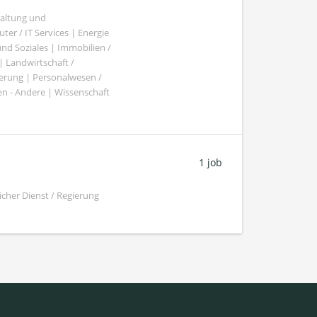
haltung und
er / IT Services | Energie
nd Soziales | Immobilien /
Landwirtschaft /
gierung | Personalwesen /
n - Andere | Wissenschaft
1 job
cher Dienst / Regierung