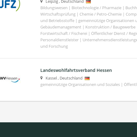
Leipzig
,
Deutschland
Bildungswesen | Biotechnologie / Pharmazie | Buch
Wirtschaftsprüfung | Chemie / Petro-Chemie | Comput
und Betriebsstoffe | gemeinnützige Organisationen u
Gebäudemanagement | Konstruktion / Baugewerbe | 
Forstwirtschaft / Fischerei | Öffentlicher Dienst / Re
Personaldienstleister | Unternehmensdienstleistunge
und Forschung
Landeswohlfahrtsverband Hessen
Kassel
,
Deutschland
gemeinnützige Organisationen und Soziales | Öffentli