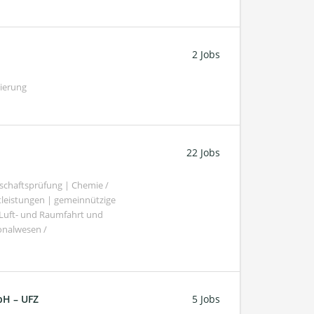
2 Jobs
gierung
22 Jobs
schaftsprüfung | Chemie /
tleistungen | gemeinnützige
 Luft- und Raumfahrt und
sonalwesen /
bH – UFZ
5 Jobs