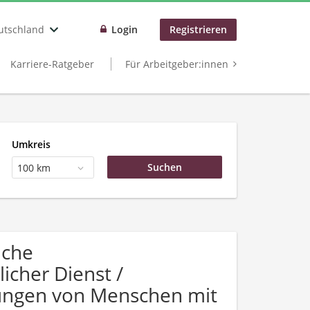
utschland
Login
Registrieren
Karriere-Ratgeber
Für Arbeitgeber:innen
Umkreis
100 km
uche
icher Dienst /
bungen von Menschen mit