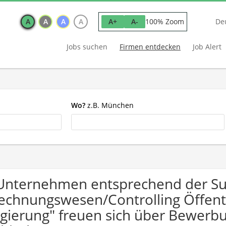
A
A
A
A
100% Zoom
A+
A-
De
Jobs suchen
Firmen entdecken
Job Alert
Wo?
z.B. München
Unternehmen entsprechend der S
echnungswesen/Controlling Öffentl
gierung" freuen sich über Bewer