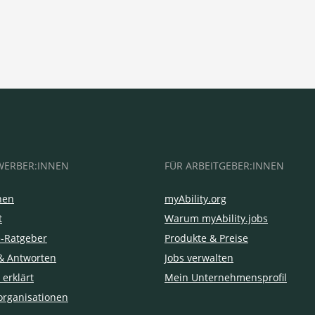
WERBER:INNEN
FÜR ARBEITGEBER:INNEN
hen
myAbility.org
t
Warum myAbility.jobs
e-Ratgeber
Produkte & Preise
& Antworten
Jobs verwalten
 erklärt
Mein Unternehmensprofil
organisationen