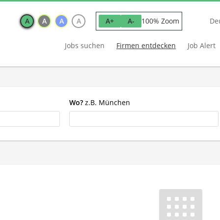
A
A
A
A
100% Zoom
A+
A-
De
Jobs suchen
Firmen entdecken
Job Alert
Wo?
z.B. München