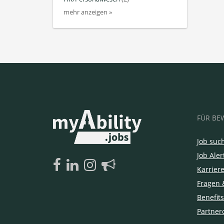
mehr anzeigen »
FÜR BE
Job suc
Job Aler
Karrier
Fragen 
Benefits
Partner