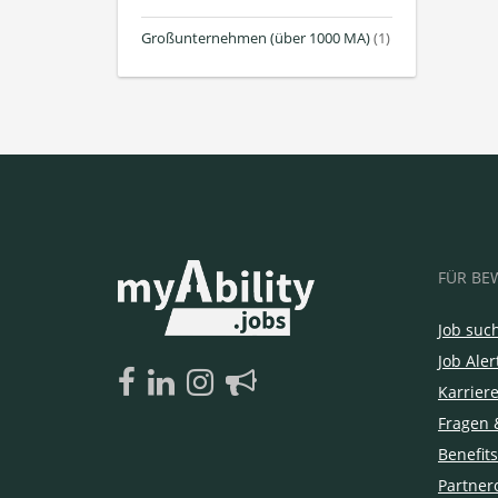
Großunternehmen (über 1000 MA)
(1)
FÜR BE
Job suc
Job Aler
Karrier
Fragen 
Benefits
Partner