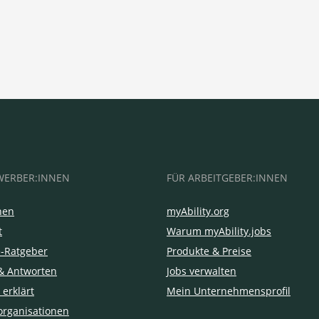
WERBER:INNEN
FÜR ARBEITGEBER:INNEN
hen
myAbility.org
t
Warum myAbility.jobs
e-Ratgeber
Produkte & Preise
& Antworten
Jobs verwalten
 erklärt
Mein Unternehmensprofil
organisationen