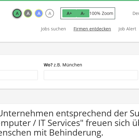
A
A
A
A
100% Zoom
A+
A-
De
Jobs suchen
Firmen entdecken
Job Alert
Wo?
z.B. München
Unternehmen entsprechend der Su
mputer / IT Services" freuen sich
nschen mit Behinderung.