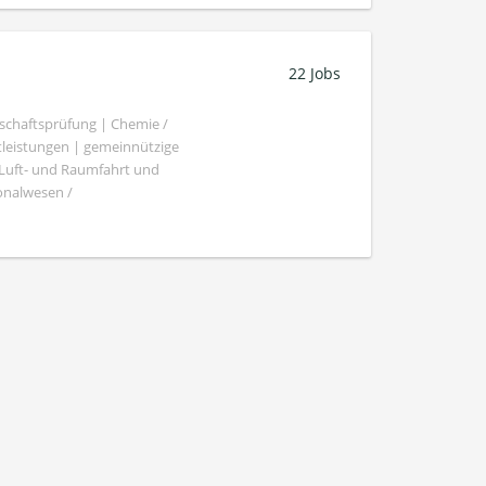
22 Jobs
schaftsprüfung | Chemie /
tleistungen | gemeinnützige
 Luft- und Raumfahrt und
sonalwesen /