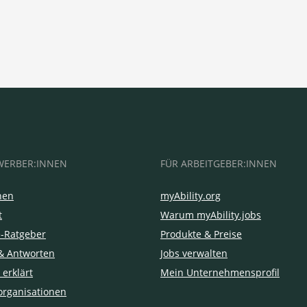
WERBER:INNEN
FÜR ARBEITGEBER:INNEN
hen
myAbility.org
t
Warum myAbility.jobs
e-Ratgeber
Produkte & Preise
& Antworten
Jobs verwalten
 erklärt
Mein Unternehmensprofil
organisationen