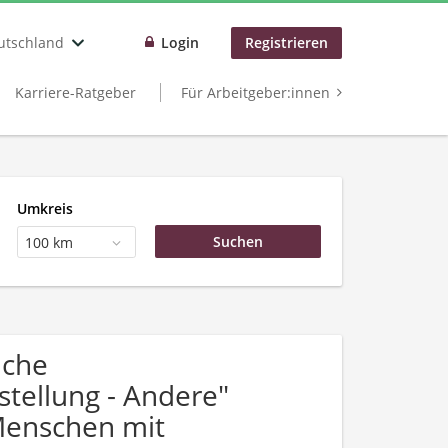
utschland
Login
Registrieren
Karriere-Ratgeber
Für Arbeitgeber:innen
Umkreis
100 km
uche
tellung - Andere"
Menschen mit