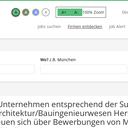
A
A
A
A
100% Zoom
A+
A-
De
Jobs suchen
Firmen entdecken
Job Alert
Wo?
z.B. München
Unternehmen entsprechend der S
rchitektur/Bauingenieurwesen Hers
euen sich über Bewerbungen von 