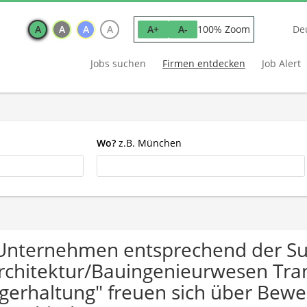
A
A
A
A
100% Zoom
A+
A-
De
Jobs suchen
Firmen entdecken
Job Alert
Wo?
z.B. München
Unternehmen entsprechend der S
rchitektur/Bauingenieurwesen Tran
gerhaltung" freuen sich über Be