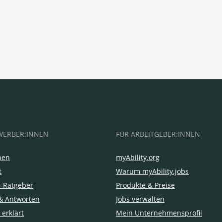
WERBER:INNEN
FÜR ARBEITGEBER:INNEN
hen
myAbility.org
t
Warum myAbility.jobs
e-Ratgeber
Produkte & Preise
& Antworten
Jobs verwalten
 erklärt
Mein Unternehmensprofil