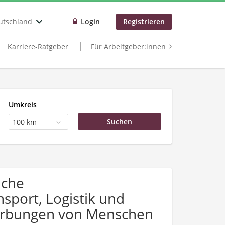
utschland
Login
Registrieren
Karriere-Ratgeber
Für Arbeitgeber:innen
Umkreis
100 km
uche
sport, Logistik und
werbungen von Menschen