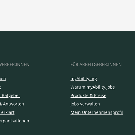
WERBER:INNEN
FÜR ARBEITGEBER:INNEN
hen
myAbility.org
t
Warum myAbility.jobs
e-Ratgeber
Produkte & Preise
& Antworten
Jobs verwalten
 erklärt
Mein Unternehmensprofil
organisationen