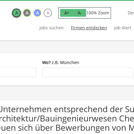
A
A
A
A
100% Zoom
A+
A-
De
Jobs suchen
Firmen entdecken
Job Alert
Wo?
z.B. München
Unternehmen entsprechend der S
rchitektur/Bauingenieurwesen Che
euen sich über Bewerbungen von 