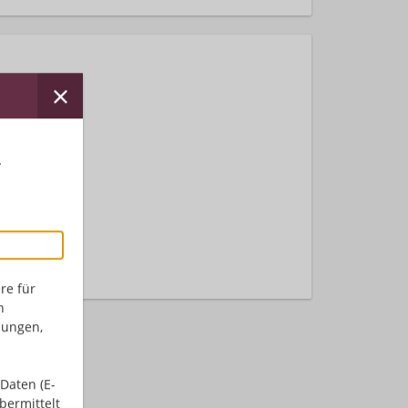
r
nden.
re für
n
dungen,
Daten (E-
bermittelt