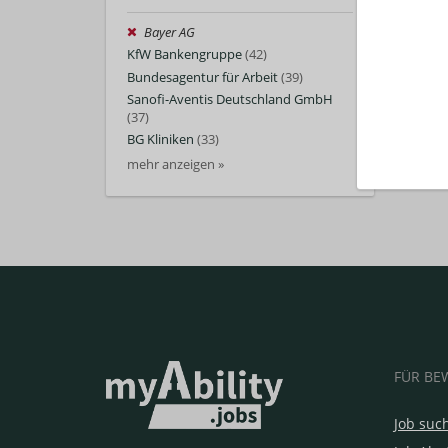
Bayer AG
KfW Bankengruppe
(42)
Bundesagentur für Arbeit
(39)
Sanofi-Aventis Deutschland GmbH
(37)
BG Kliniken
(33)
mehr anzeigen »
FÜR BE
Job suc