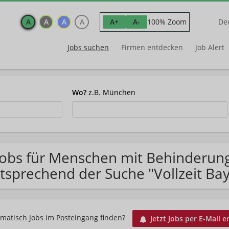
A
A
A
A
100% Zoom
A+
A-
De
Jobs suchen
Firmen entdecken
Job Alert
Wo?
z.B. München
Jobs für Menschen mit Behinderun
tsprechend der Suche "Vollzeit Ba
matisch Jobs im Posteingang finden?
Jetzt Jobs per E-Mail e