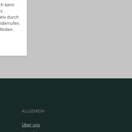
ch kann
es
ativ durch
iderrufen.
finden.
ALLGEMEIN
Über uns