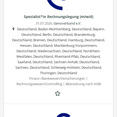
Spezialist*in Rechnungslegung (m/w/d)
31.07.2026,
Genoverband e.V.
Deutschland, Baden-Württemberg, Deutschland, Bayern,
Deutschland, Berlin, Deutschland, Brandenburg,
Deutschland, Bremen, Deutschland, Hamburg, Deutschland,
Hessen, Deutschland, Mecklenburg-Vorpommern,
Deutschland, Niedersachsen, Deutschland, Nordrhein-
Westfalen, Deutschland, Rheinland-Pfalz, Deutschland,
Saarland, Deutschland, Sachsen-Anhalt, Deutschland,
Sachsen, Deutschland, Schleswig-Holstein, Deutschland,
Thüringen, Deutschland
Finanz-/Bankwesen/Versicherungen |
Rechnungswesen/Controlling | Bilanzierung nach HGB