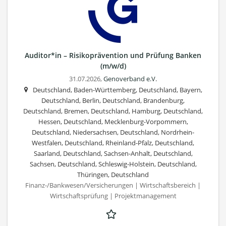
Auditor*in – Risikoprävention und Prüfung Banken
(m/w/d)
31.07.2026,
Genoverband e.V.
Deutschland, Baden-Württemberg, Deutschland, Bayern,
Deutschland, Berlin, Deutschland, Brandenburg,
Deutschland, Bremen, Deutschland, Hamburg, Deutschland,
Hessen, Deutschland, Mecklenburg-Vorpommern,
Deutschland, Niedersachsen, Deutschland, Nordrhein-
Westfalen, Deutschland, Rheinland-Pfalz, Deutschland,
Saarland, Deutschland, Sachsen-Anhalt, Deutschland,
Sachsen, Deutschland, Schleswig-Holstein, Deutschland,
Thüringen, Deutschland
Finanz-/Bankwesen/Versicherungen | Wirtschaftsbereich |
Wirtschaftsprüfung | Projektmanagement