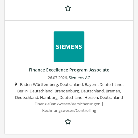
Finance Excellence Program_Associate
26.07.2026,
Siemens AG
Baden-Württemberg, Deutschland, Bayern, Deutschland,
Berlin, Deutschland, Brandenburg, Deutschland, Bremen,
Deutschland, Hamburg, Deutschland, Hessen, Deutschland
Finanz-/Bankwesen/Versicherungen |
Rechnungswesen/Controlling