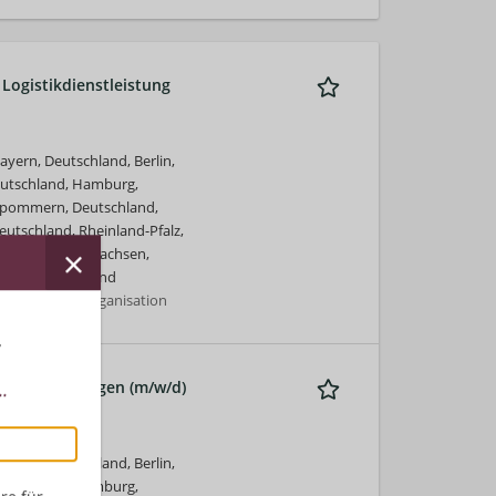
Logistikdienstleistung
yern, Deutschland, Berlin,
eutschland, Hamburg,
rpommern, Deutschland,
utschland, Rheinland-Pfalz,
 Deutschland, Sachsen,
ngen, Deutschland
kenntnisse | Organisation
r
tdienstleistungen (m/w/d)
.
yern, Deutschland, Berlin,
eutschland, Hamburg,