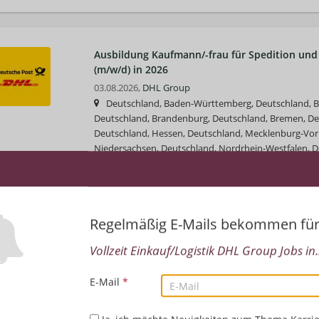
Ausbildung Kaufmann/-frau für Spedition und 
(m/w/d) in 2026
03.08.2026,
DHL Group
Deutschland, Baden-Württemberg, Deutschland, Ba
Deutschland, Brandenburg, Deutschland, Bremen, D
Deutschland, Hessen, Deutschland, Mecklenburg-Vo
Niedersachsen, Deutschland, Nordrhein-Westfalen, De
Deutschland, Saarland, Deutschland, Sachsen-Anhalt,
Deutschland, Schleswig-Holstein, Deutschland, Thüri
Einkauf/Logistik | Deutsch | Englisch | PC-Anwender
Regelmäßig E-Mails bekommen fü
Ausbildung Fachkraft Kurier-, Express- u. Pos
Vollzeit Einkauf/Logistik DHL Group Jobs in..
in 2026
E-Mail
*
03.08.2026,
DHL Group
Deutschland, Baden-Württemberg, Deutschland, Ba
Deutschland, Brandenburg, Deutschland, Bremen, D