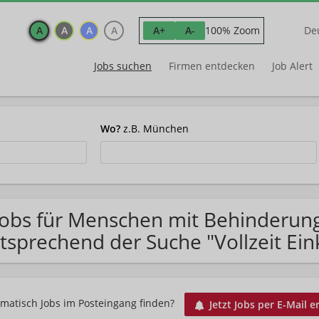
A
A
A
A
100% Zoom
A+
A-
De
Jobs suchen
Firmen entdecken
Job Alert
Wo?
z.B. München
Jobs für Menschen mit Behinderung
tsprechend der Suche "Vollzeit Ein
matisch Jobs im Posteingang finden?
Jetzt Jobs per E-Mail e