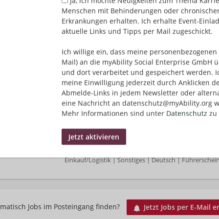
Ja, ich möchte Neuigkeiten zum Thema Karrie
Deutschland, Hessen, Deutschland, Mecklenburg-Vo
Menschen mit Behinderungen oder chronische
Niedersachsen, Deutschland, Nordrhein-Westfalen, De
Erkrankungen erhalten. Ich erhalte Event-Einla
Deutschland, Saarland, Deutschland, Sachsen, Deutsc
aktuelle Links und Tipps per Mail zugeschickt.
Deutschland, Thüringen, Deutschland
Einkauf/Logistik | Sonstiges | Deutsch | Führerschei
Ich willige ein, dass meine personenbezogenen 
Mail) an die myAbility Social Enterprise GmbH ü
und dort verarbeitet und gespeichert werden. I
meine Einwilligung jederzeit durch Anklicken d
Ausbildung Berufskraftfahrer/-in (m/w/d) in 2
Abmelde-Links in jedem Newsletter oder altern
03.08.2026,
DHL Group
eine Nachricht an datenschutz@myAbility.org w
Stuttgart, Deutschland, München, Deutschland, Be
Mehr Informationen sind unter
Datenschutz
zu 
Deutschland, Bremen, Deutschland, Hamburg, Deutsc
Deutschland, Hannover, Deutschland, Düsseldorf, De
Deutschland, Saarbrücken, Deutschland, Dresden, D
Deutschland, Kiel, Deutschland, Erfurt, Deutschland
Einkauf/Logistik | Sonstiges | Deutsch | Führerschei
matisch Jobs im Posteingang finden?
Jetzt Jobs per E-Mail e