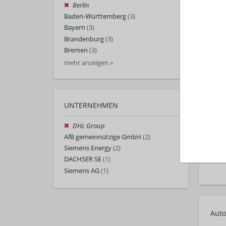
Berlin
Baden-Württemberg
(3)
Bayern
(3)
Brandenburg
(3)
Bremen
(3)
mehr anzeigen »
UNTERNEHMEN
DHL Group
AfB gemeinnützige GmbH
(2)
Siemens Energy
(2)
DACHSER SE
(1)
Siemens AG
(1)
Auto