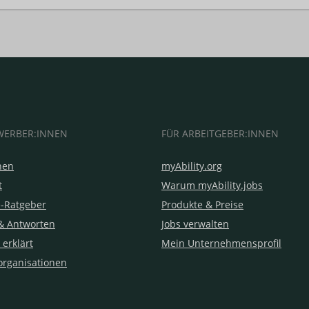
WERBER:INNEN
FÜR ARBEITGEBER:INNEN
hen
myAbility.org
t
Warum myAbility.jobs
e-Ratgeber
Produkte & Preise
& Antworten
Jobs verwalten
 erklärt
Mein Unternehmensprofil
organisationen