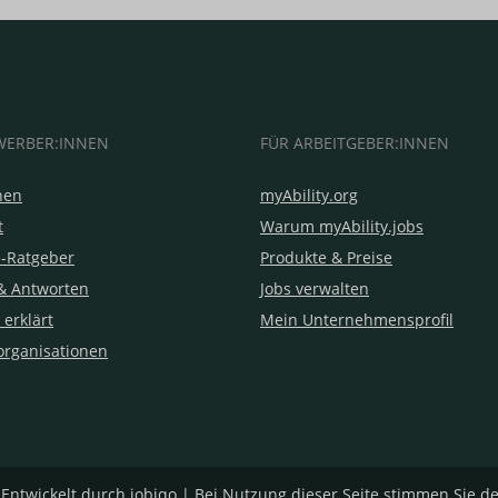
WERBER:INNEN
FÜR ARBEITGEBER:INNEN
hen
myAbility.org
t
Warum myAbility.jobs
e-Ratgeber
Produkte & Preise
& Antworten
Jobs verwalten
 erklärt
Mein Unternehmensprofil
organisationen
|
Entwickelt durch jobiqo
| Bei Nutzung dieser Seite stimmen Sie d