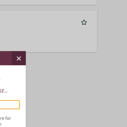
r
E...
re für
n