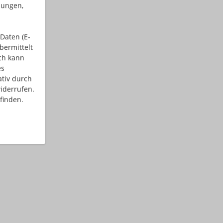
dungen,
Daten (E-
bermittelt
ch kann
es
ativ durch
iderrufen.
finden.