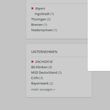
Bayern
Ingolstadt
(1)
Thüringen
(2)
Bremen
(1)
Niedersachsen
(1)
UNTERNEHMEN
DACHSER SE
BG Kliniken
(8)
MSD Deutschland
(5)
E.ON
(3)
Bayernwerk
(2)
mehr anzeigen »