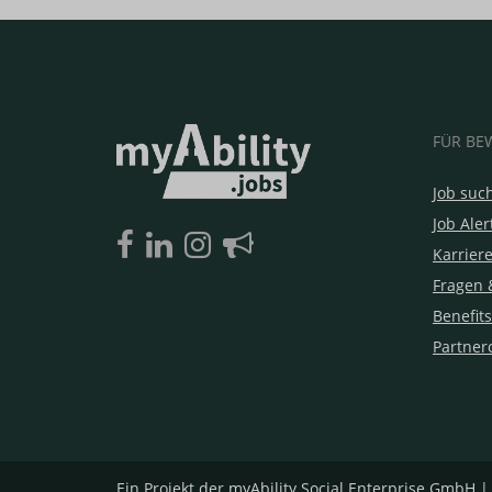
FÜR BE
Job suc
Job Aler
Karrier
Fragen 
Benefits
Partner
Ein Projekt der
myAbility Social Enterprise GmbH