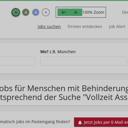
A
A
A
A
100% Zoom
A+
A-
De
Jobs suchen
Firmen entdecken
Job Alert
Wo?
z.B. München
Jobs für Menschen mit Behinderung
tsprechend der Suche "Vollzeit Ass
matisch Jobs im Posteingang finden?
Jetzt Jobs per E-Mail e