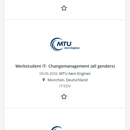
Werkstudent IT- Changemanagement (all genders)
09.06.2026,
MTU Aero Engines
München, Deutschland
IT/EDV