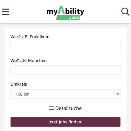
Was?
z.B. Praktikum
Wo?
z.B. München
Umkreis
Detailsuche