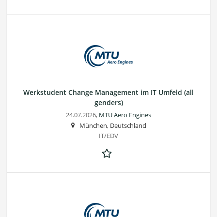
Werkstudent Change Management im IT Umfeld (all
genders)
24.07.2026,
MTU Aero Engines
München, Deutschland
IT/EDV