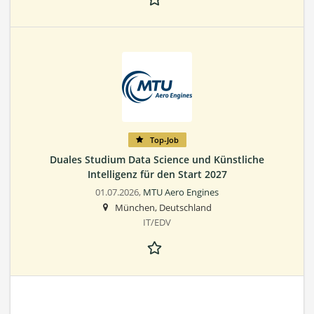
Top-Job
Duales Studium Data Science und Künstliche
Intelligenz für den Start 2027
01.07.2026,
MTU Aero Engines
München, Deutschland
IT/EDV