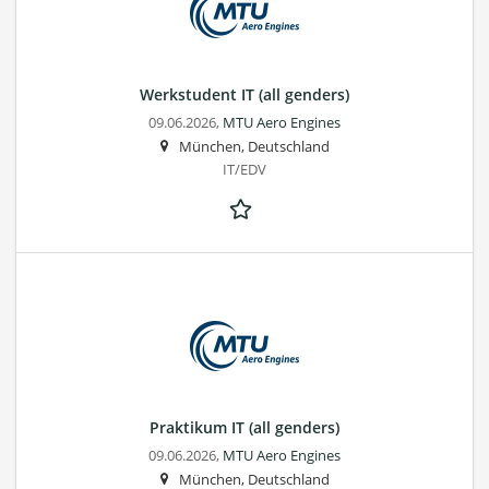
Werkstudent IT (all genders)
09.06.2026,
MTU Aero Engines
München, Deutschland
IT/EDV
Praktikum IT (all genders)
09.06.2026,
MTU Aero Engines
München, Deutschland