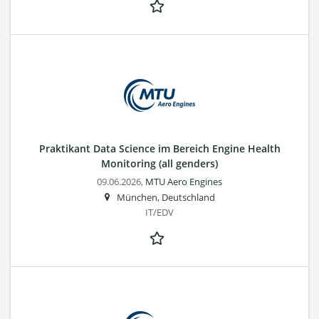
Praktikant Data Science im Bereich Engine Health
Monitoring (all genders)
09.06.2026,
MTU Aero Engines
München, Deutschland
IT/EDV