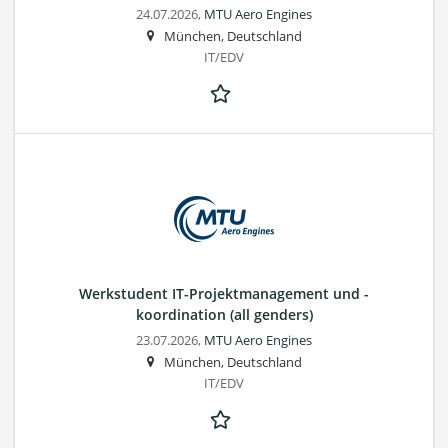
24.07.2026,
MTU Aero Engines
München, Deutschland
IT/EDV
Werkstudent IT-Projektmanagement und -
koordination (all genders)
23.07.2026,
MTU Aero Engines
München, Deutschland
IT/EDV