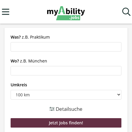
Was?
z.B. Praktikum
Wo?
z.B. München
Umkreis
Detailsuche