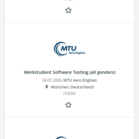
Werkstudent Software Testing (all genders)
26.07.2026,
MTU Aero Engines
München, Deutschland
IT/EDV