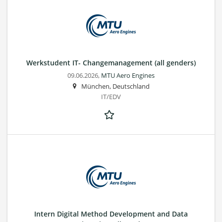
Werkstudent IT- Changemanagement (all genders)
09.06.2026,
MTU Aero Engines
München, Deutschland
IT/EDV
Intern Digital Method Development and Data