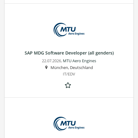
SAP MDG Software Developer (all genders)
22.07.2026,
MTU Aero Engines
München, Deutschland
IT/EDV