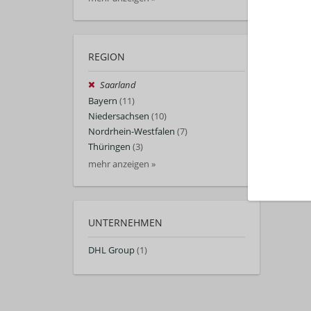
REGION
Saarland
Bayern
(11)
Niedersachsen
(10)
Nordrhein-Westfalen
(7)
Thüringen
(3)
mehr anzeigen »
UNTERNEHMEN
DHL Group
(1)