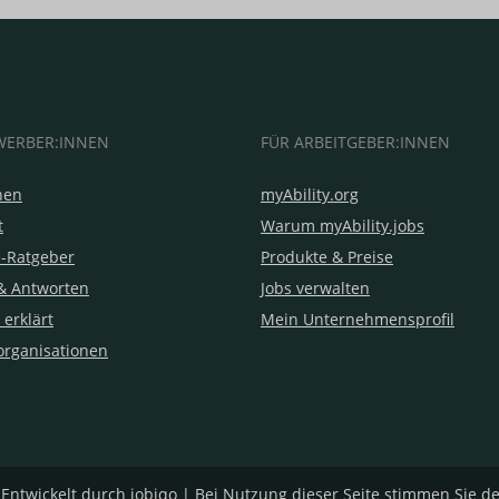
WERBER:INNEN
FÜR ARBEITGEBER:INNEN
hen
myAbility.org
t
Warum myAbility.jobs
e-Ratgeber
Produkte & Preise
& Antworten
Jobs verwalten
 erklärt
Mein Unternehmensprofil
organisationen
|
Entwickelt durch jobiqo
| Bei Nutzung dieser Seite stimmen Sie d