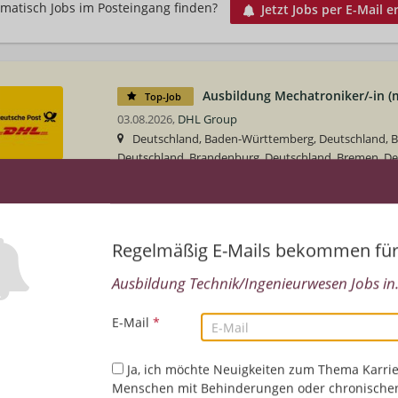
matisch Jobs im Posteingang finden?
Jetzt Jobs per E-Mail e
Ausbildung Mechatroniker/-in (
Top-Job
03.08.2026,
DHL Group
Deutschland, Baden-Württemberg, Deutschland, Ba
Deutschland, Brandenburg, Deutschland, Bremen, D
Deutschland, Hessen, Deutschland, Mecklenburg-Vo
Niedersachsen, Deutschland, Nordrhein-Westfalen, De
Deutschland, Saarland, Deutschland, Sachsen-Anhalt,
Deutschland, Schleswig-Holstein, Deutschland, Thüri
Regelmäßig E-Mails bekommen fü
Technik/Ingenieurwesen | Deutsch | Mathematik (allg
Ausbildung Technik/Ingenieurwesen Jobs in.
E-Mail
*
Ja, ich möchte Neuigkeiten zum Thema Karrie
Menschen mit Behinderungen oder chronische