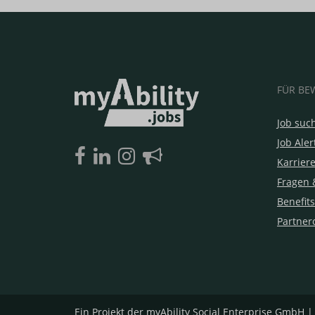
FÜR BE
Job suc
Job Aler
Karrier
Fragen 
Benefits
Partner
Ein Projekt der
myAbility Social Enterprise GmbH