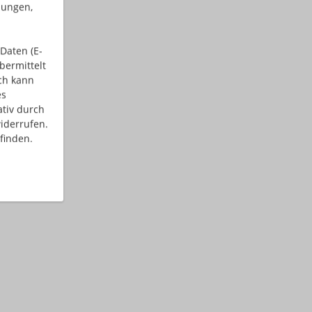
dungen,
Daten (E-
bermittelt
ch kann
es
ativ durch
iderrufen.
finden.