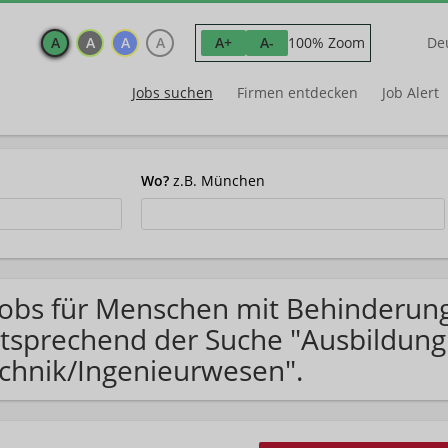
A
A
A
A
100% Zoom
A+
A-
De
Jobs suchen
Firmen entdecken
Job Alert
Wo?
z.B. München
Jobs für Menschen mit Behinderung
tsprechend der Suche "Ausbildung
chnik/Ingenieurwesen".