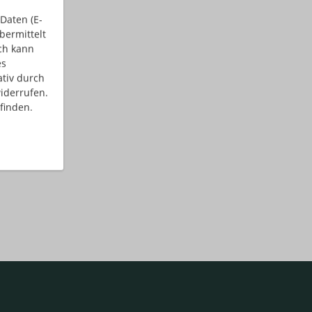
Daten (E-
bermittelt
ch kann
es
ativ durch
iderrufen.
finden.