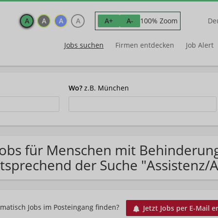
A
A
A
A
100% Zoom
A+
A-
De
Jobs suchen
Firmen entdecken
Job Alert
Wo?
z.B. München
Jobs für Menschen mit Behinderun
tsprechend der Suche "Assistenz/A
matisch Jobs im Posteingang finden?
Jetzt Jobs per E-Mail e