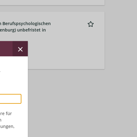
im Berufspsychologischen
denburg) unbefristet in
r
re für
n
dungen,