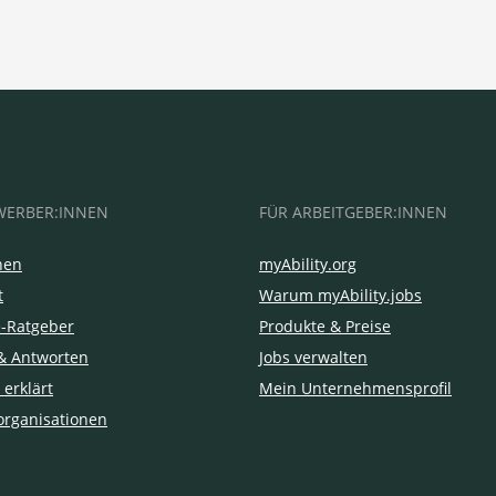
WERBER:INNEN
FÜR ARBEITGEBER:INNEN
hen
myAbility.org
t
Warum myAbility.jobs
e-Ratgeber
Produkte & Preise
& Antworten
Jobs verwalten
 erklärt
Mein Unternehmensprofil
organisationen