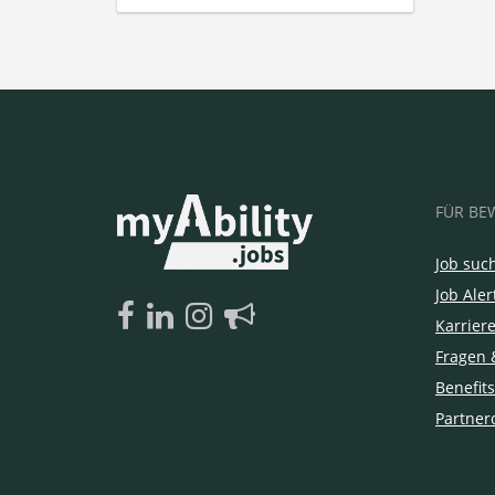
FÜR BE
Job suc
Job Aler
Karrier
Fragen 
Benefits
Partner