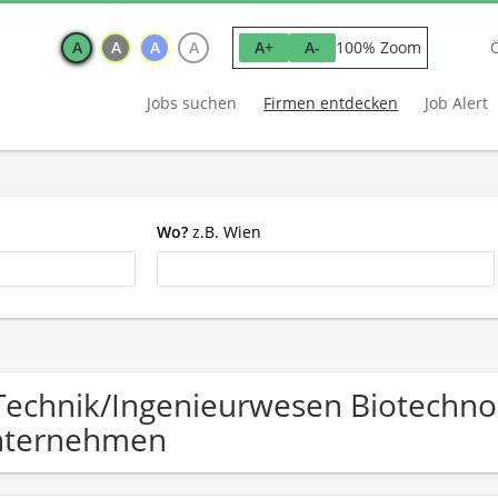
A
A
A
A
100% Zoom
A+
A-
Jobs suchen
Firmen entdecken
Job Alert
Wo?
z.B. Wien
Technik/Ingenieurwesen Biotechno
nternehmen