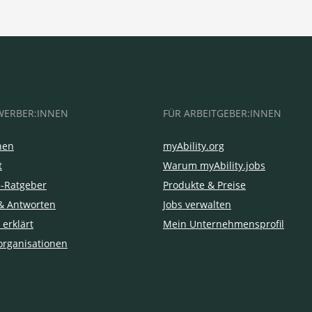
WERBER:INNEN
FÜR ARBEITGEBER:INNEN
hen
myAbility.org
t
Warum myAbility.jobs
e-Ratgeber
Produkte & Preise
& Antworten
Jobs verwalten
 erklärt
Mein Unternehmensprofil
organisationen