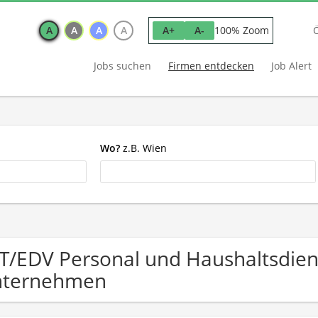
A
A
A
A
100% Zoom
A+
A-
Jobs suchen
Firmen entdecken
Job Alert
Wo?
z.B. Wien
IT/EDV Personal und Haushaltsdien
nternehmen