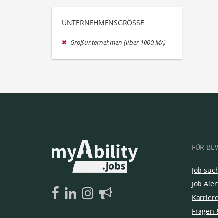
UNTERNEHMENSGRÖSSE
Großunternehmen (über 1000 MA)
FÜR BE
Job suc
Job Aler
Karrier
Fragen 