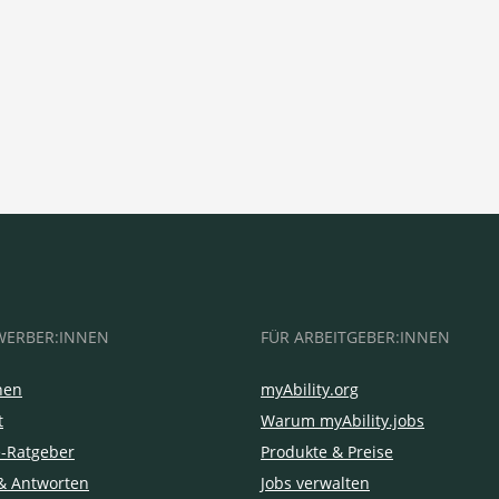
WERBER:INNEN
FÜR ARBEITGEBER:INNEN
hen
myAbility.org
t
Warum myAbility.jobs
e-Ratgeber
Produkte & Preise
& Antworten
Jobs verwalten