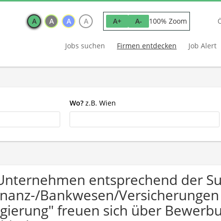
A
A
A
A
100% Zoom
A+
A-
Jobs suchen
Firmen entdecken
Job Alert
Wo?
z.B. Wien
Unternehmen entsprechend der S
inanz-/Bankwesen/Versicherungen Ö
gierung" freuen sich über Bewer