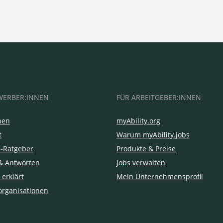
WERBER:INNEN
FÜR ARBEITGEBER:INNEN
hen
myAbility.org
t
Warum myAbility.jobs
e-Ratgeber
Produkte & Preise
& Antworten
Jobs verwalten
 erklärt
Mein Unternehmensprofil
organisationen