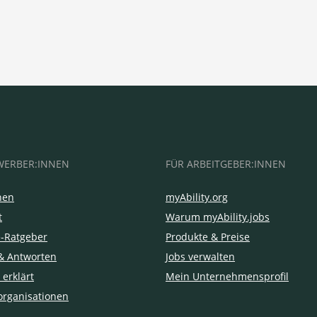
WERBER:INNEN
FÜR ARBEITGEBER:INNEN
hen
myAbility.org
t
Warum myAbility.jobs
e-Ratgeber
Produkte & Preise
& Antworten
Jobs verwalten
 erklärt
Mein Unternehmensprofil
organisationen