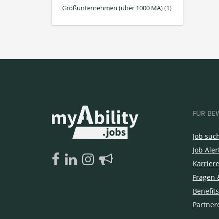
Großunternehmen (über 1000 MA)
(1)
FÜR BE
Job suc
Job Aler
Karrier
Fragen 
Benefits
Partner