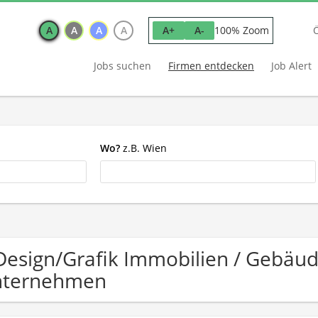
A
A
A
A
100% Zoom
A+
A-
Jobs suchen
Firmen entdecken
Job Alert
Wo?
z.B. Wien
Design/Grafik Immobilien / Geb
nternehmen