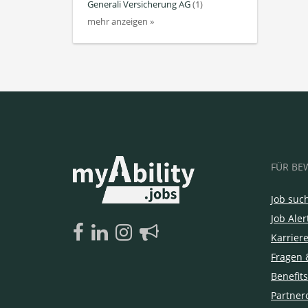
Generali Versicherung AG
(1)
mehr anzeigen »
FÜR BE
Job suc
Job Aler
Karrier
Fragen 
Benefits
Partner