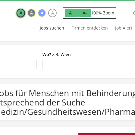
A
A
A
A
100% Zoom
A+
A-
Jobs suchen
Firmen entdecken
Job Alert
Wo?
z.B. Wien
Jobs für Menschen mit Behinderun
tsprechend der Suche
edizin/Gesundheitswesen/Pharma 