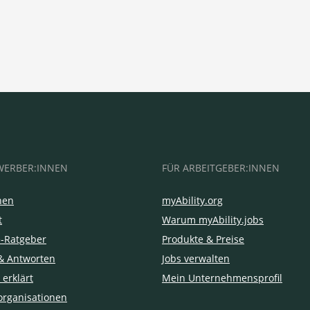
WERBER:INNEN
FÜR ARBEITGEBER:INNEN
hen
myAbility.org
t
Warum myAbility.jobs
e-Ratgeber
Produkte & Preise
& Antworten
Jobs verwalten
 erklärt
Mein Unternehmensprofil
organisationen