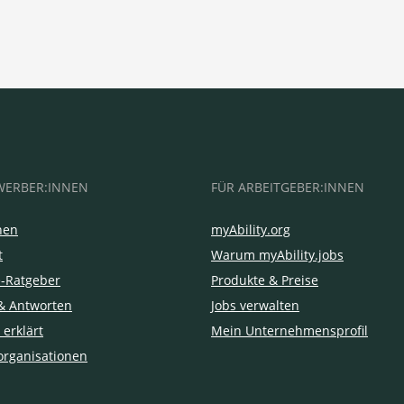
WERBER:INNEN
FÜR ARBEITGEBER:INNEN
hen
myAbility.org
t
Warum myAbility.jobs
e-Ratgeber
Produkte & Preise
& Antworten
Jobs verwalten
 erklärt
Mein Unternehmensprofil
organisationen