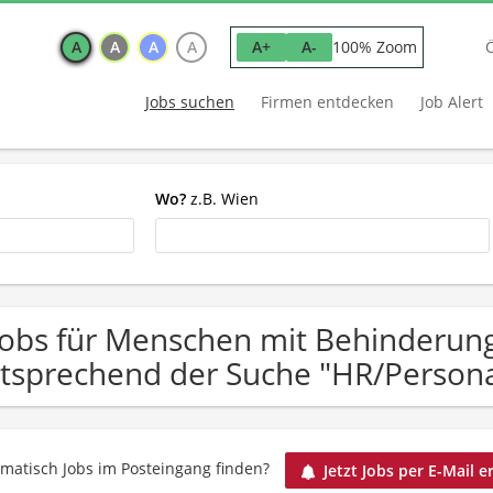
A
A
A
A
100% Zoom
A+
A-
Jobs suchen
Firmen entdecken
Job Alert
Wo?
z.B. Wien
Jobs für Menschen mit Behinderung
tsprechend der Suche "HR/Person
matisch Jobs im Posteingang finden?
Jetzt Jobs per E-Mail e