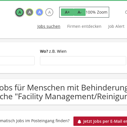
A
A
A
A
100% Zoom
A+
A-
Jobs suchen
Firmen entdecken
Job Alert
Wo?
z.B. Wien
Jobs für Menschen mit Behinderun
che "Facility Management/Reinig
matisch Jobs im Posteingang finden?
Jetzt Jobs per E-Mail e