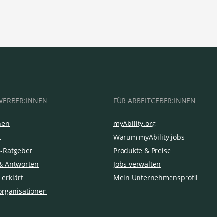
WERBER:INNEN
FÜR ARBEITGEBER:INNEN
hen
myAbility.org
t
Warum myAbility.jobs
e-Ratgeber
Produkte & Preise
& Antworten
Jobs verwalten
 erklärt
Mein Unternehmensprofil
organisationen