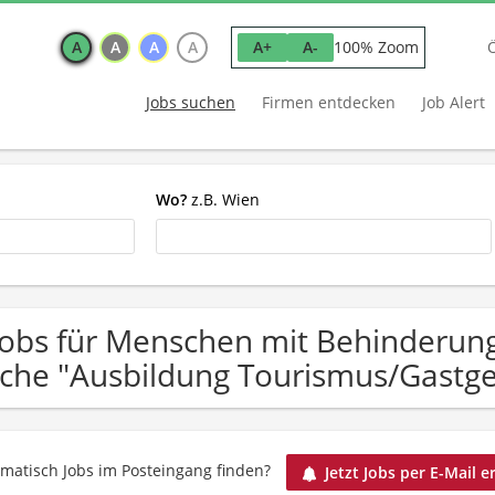
A
A
A
A
100% Zoom
A+
A-
Jobs suchen
Firmen entdecken
Job Alert
Wo?
z.B. Wien
Jobs für Menschen mit Behinderun
che "Ausbildung Tourismus/Gastg
matisch Jobs im Posteingang finden?
Jetzt Jobs per E-Mail e