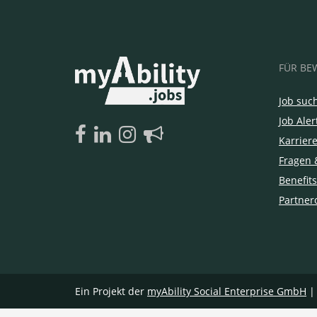
FÜR BE
Job suc
Job Aler
Karrier
Fragen 
Benefits
Partner
Ein Projekt der
myAbility Social Enterprise GmbH