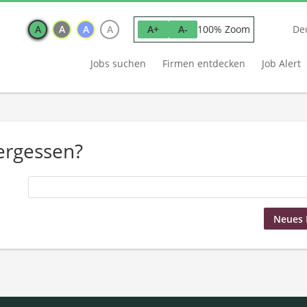
A
A
A
A
100% Zoom
A+
A-
De
Jobs suchen
Firmen entdecken
Job Alert
ergessen?