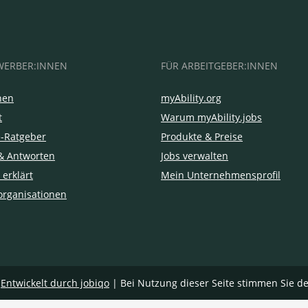
WERBER:INNEN
FÜR ARBEITGEBER:INNEN
hen
myAbility.org
t
Warum myAbility.jobs
e-Ratgeber
Produkte & Preise
& Antworten
Jobs verwalten
 erklärt
Mein Unternehmensprofil
organisationen
|
Entwickelt durch jobiqo
| Bei Nutzung dieser Seite stimmen Sie d