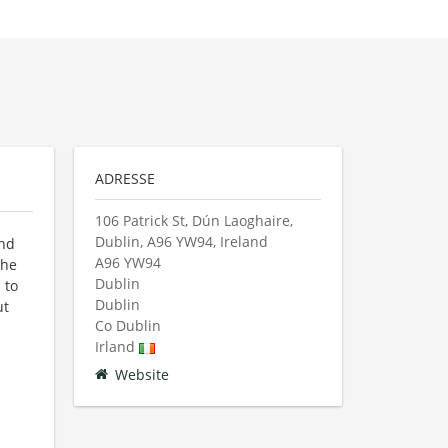
ADRESSE
106 Patrick St, Dún Laoghaire,
Dublin, A96 YW94, Ireland
and
A96 YW94
the
Dublin
 to
Dublin
ut
Co Dublin
Irland
Website