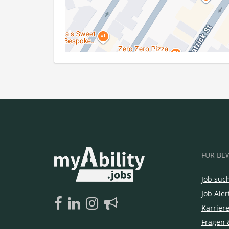
FÜR BE
Job suc
Job Aler
Karrier
Fragen 