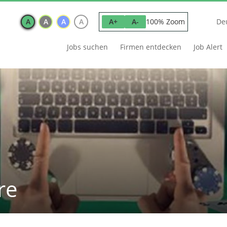
A
A
A
A
100% Zoom
A+
A-
De
Jobs suchen
Firmen entdecken
Job Alert
re