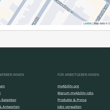
Leaflet
| Map data ©
G
WERBER:INNEN
FÜR ARBEITGEBER:INNEN
hen
myAbility.org
t
Warum myAbility.jobs
e-Ratgeber
Produkte & Preise
& Antworten
Jobs verwalten