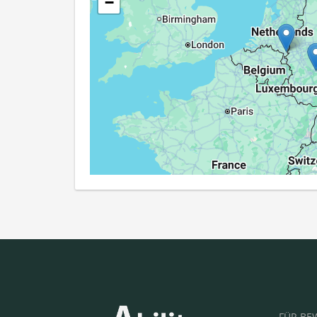
−
FÜR BE