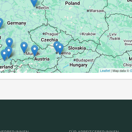
Leaflet
| Map data ©
G
WERBER:INNEN
FÜR ARBEITGEBER:INNEN