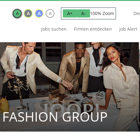
A
A
A
A
100% Zoom
A+
A-
De
Jobs suchen
Firmen entdecken
Job Alert
 FASHION GROUP