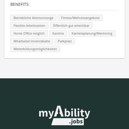
BENEFITS:
Betriebliche Altersvorsorge
Fitness/Wellnessangebote
Flexible Arbeitszeiten
Öffentlich gut erreichbar
Home Office möglich
Kantine
Karriereplanung/Mentoring
Mitarbeiter:innenrabatte
Parkplatz
Weiterbildungsmöglichkeiten