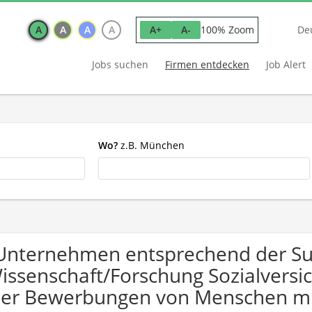
A
A
A
A
100% Zoom
A+
A-
De
Jobs suchen
Firmen entdecken
Job Alert
Wo?
z.B. München
Unternehmen entsprechend der S
issenschaft/Forschung Sozialversi
er Bewerbungen von Menschen mi