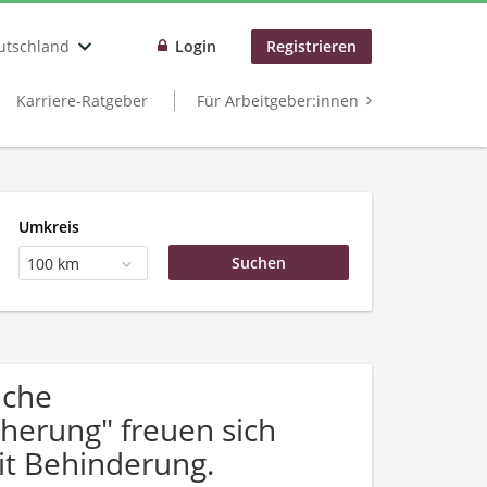
utschland
Login
Registrieren
Karriere-Ratgeber
Für Arbeitgeber:innen
Umkreis
100 km
uche
cherung" freuen sich
t Behinderung.