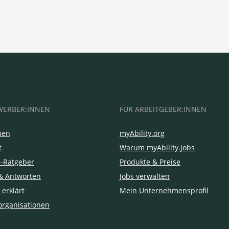
WERBER:INNEN
FÜR ARBEITGEBER:INNEN
hen
myAbility.org
t
Warum myAbility.jobs
e-Ratgeber
Produkte & Preise
& Antworten
Jobs verwalten
 erklärt
Mein Unternehmensprofil
organisationen