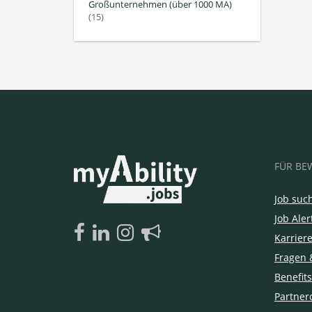
Großunternehmen (über 1000 MA)
(15)
FÜR BE
Job suc
Job Aler
Karrier
Fragen 
Benefits
Partner