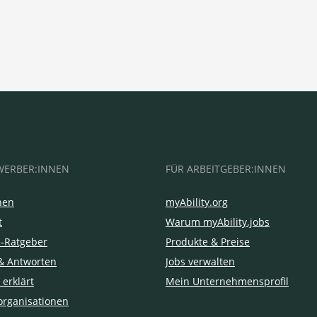
WERBER:INNEN
FÜR ARBEITGEBER:INNEN
hen
myAbility.org
t
Warum myAbility.jobs
e-Ratgeber
Produkte & Preise
& Antworten
Jobs verwalten
 erklärt
Mein Unternehmensprofil
organisationen