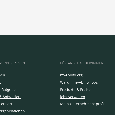
WERBER:INNEN
FÜR ARBEITGEBER:INNEN
hen
myAbility.org
t
Warum myAbility.jobs
e-Ratgeber
Produkte & Preise
& Antworten
Jobs verwalten
 erklärt
Mein Unternehmensprofil
organisationen