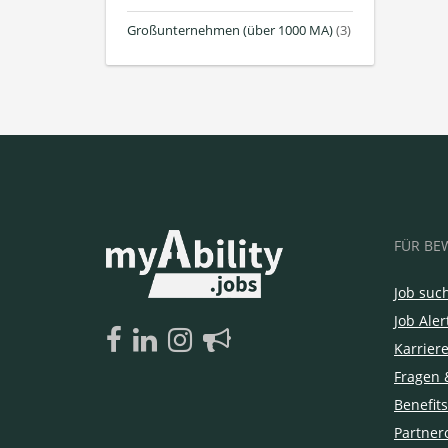
Großunternehmen (über 1000 MA)
(3)
FÜR BE
Job suc
Job Aler
Karrier
Fragen 
Benefits
Partner