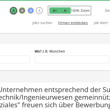
A
A
A
A
100% Zoom
A+
A-
De
Jobs suchen
Firmen entdecken
Job Alert
Wo?
z.B. München
Unternehmen entsprechend der S
echnik/Ingenieurwesen gemeinnüt
ziales" freuen sich über Bewerbu