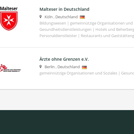
Malteser in Deutschland
Köln
,
Deutschland
Bildungswesen | gemeinnützige Organisationen und S
Gesundheitsdienstleistungen | Hotels und Beherber
Personaldienstleister | Restaurants und Gaststätte
Ärzte ohne Grenzen e.V.
Berlin
,
Deutschland
gemeinnützige Organisationen und Soziales | Gesund