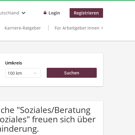
utschland
Login
Registrieren
Karriere-Ratgeber
Für Arbeitgeber:innen
Umkreis
100 km
che "Soziales/Beratung
ziales" freuen sich über
inderung.