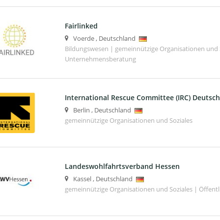
Fairlinked
Voerde
,
Deutschland
Bildungswesen | gemeinnützige Organisationen und S
Unternehmensberatung
International Rescue Committee (IRC) Deuts
Berlin
,
Deutschland
gemeinnützige Organisationen und Soziales
Landeswohlfahrtsverband Hessen
Kassel
,
Deutschland
gemeinnützige Organisationen und Soziales | Öffentli