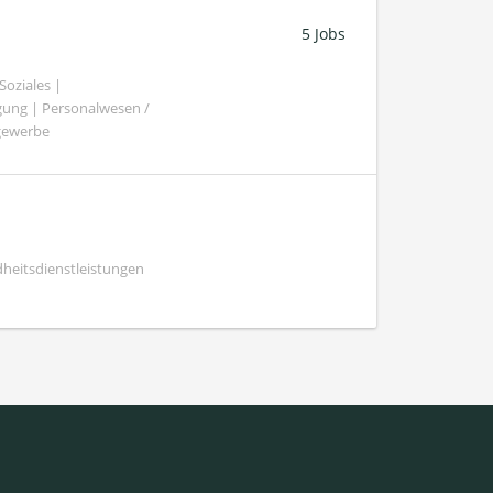
5 Jobs
oziales |
gung | Personalwesen /
ngewerbe
heitsdienstleistungen