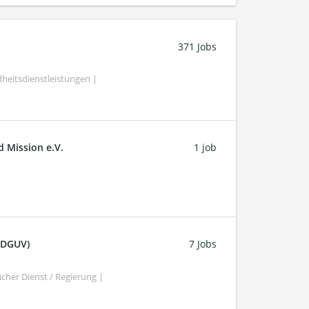
371 Jobs
heitsdienstleistungen |
d Mission e.V.
1 job
 (DGUV)
7 Jobs
cher Dienst / Regierung |