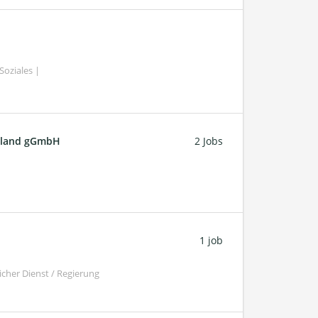
oziales |
chland gGmbH
2 Jobs
1 job
cher Dienst / Regierung