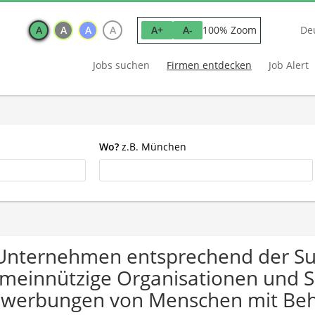
A
A
A
A
100% Zoom
A+
A-
De
Jobs suchen
Firmen entdecken
Job Alert
Wo?
z.B. München
Unternehmen entsprechend der Su
meinnützige Organisationen und So
werbungen von Menschen mit Beh