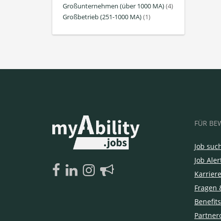
Großunternehmen (über 1000 MA)
(4)
Großbetrieb (251-1000 MA)
(1)
FÜR BE
Job suc
Job Aler
Karrier
Fragen 
Benefits
Partner