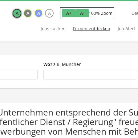
A
A
A
A
100% Zoom
A+
A-
De
Jobs suchen
Firmen entdecken
Job Alert
Wo?
z.B. München
Unternehmen entsprechend der Su
fentlicher Dienst / Regierung" freu
werbungen von Menschen mit Beh