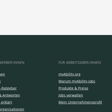
WERBER:INNEN
FÜR ARBEITGEBER:INNEN
hen
myAbility.org
t
Warum myAbility.jobs
e-Ratgeber
Produkte & Preise
& Antworten
Jobs verwalten
 erklärt
Mein Unternehmensprofil
organisationen