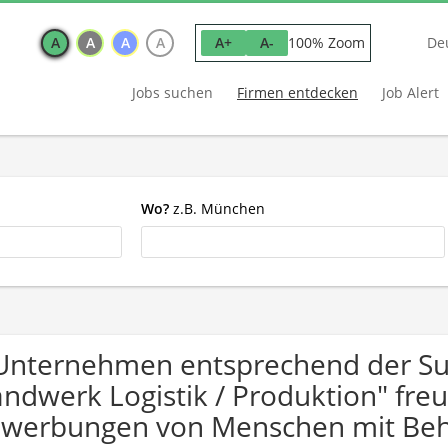
A
A
A
A
100% Zoom
A+
A-
De
Jobs suchen
Firmen entdecken
Job Alert
Wo?
z.B. München
Unternehmen entsprechend der Su
ndwerk Logistik / Produktion" freu
werbungen von Menschen mit Beh