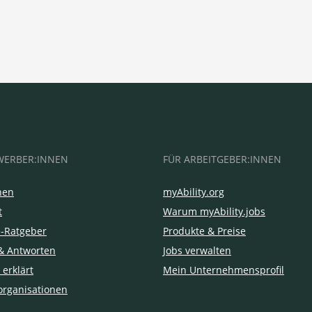
WERBER:INNEN
FÜR ARBEITGEBER:INNEN
hen
myAbility.org
t
Warum myAbility.jobs
e-Ratgeber
Produkte & Preise
& Antworten
Jobs verwalten
 erklärt
Mein Unternehmensprofil
organisationen