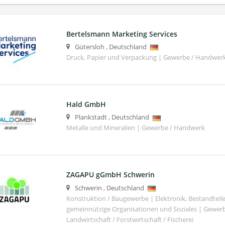
Bertelsmann Marketing Services
Gütersloh
,
Deutschland
Druck, Papier und Verpackung | Gewerbe / Handwer
Hald GmbH
Plankstadt
,
Deutschland
Metalle und Mineralien | Gewerbe / Handwerk
ZAGAPU gGmbH Schwerin
Schwerin
,
Deutschland
Konstruktion / Baugewerbe | Elektronik, Bestandteile
gemeinnützige Organisationen und Soziales | Gewer
Landwirtschaft / Forstwirtschaft / Fischerei