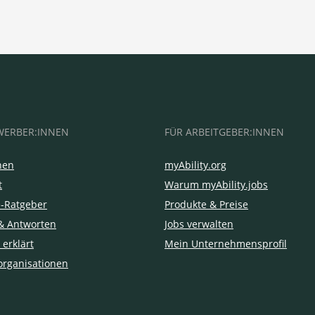
WERBER:INNEN
FÜR ARBEITGEBER:INNEN
hen
myAbility.org
t
Warum myAbility.jobs
e-Ratgeber
Produkte & Preise
& Antworten
Jobs verwalten
 erklärt
Mein Unternehmensprofil
organisationen