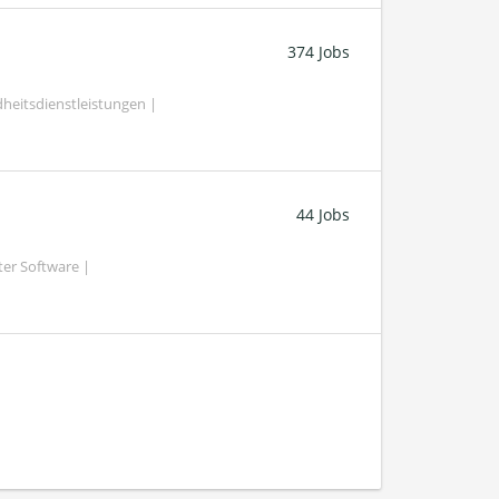
374 Jobs
heitsdienstleistungen |
44 Jobs
ter Software |