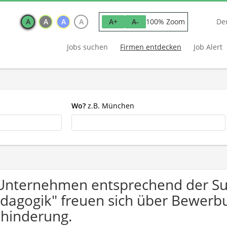
A
A
A
A
100% Zoom
A+
A-
De
Jobs suchen
Firmen entdecken
Job Alert
Wo?
z.B. München
Unternehmen entsprechend der Su
dagogik" freuen sich über Bewer
hinderung.