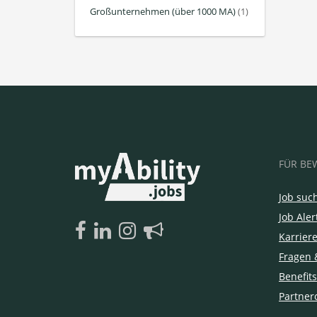
Großunternehmen (über 1000 MA)
(1)
FÜR BE
Job suc
Job Aler
Karrier
Fragen 
Benefits
Partner