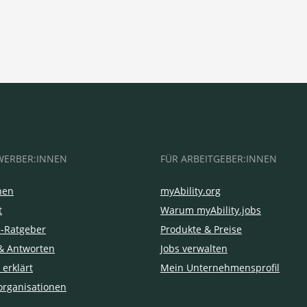
WERBER:INNEN
FÜR ARBEITGEBER:INNEN
hen
myAbility.org
t
Warum myAbility.jobs
e-Ratgeber
Produkte & Preise
& Antworten
Jobs verwalten
 erklärt
Mein Unternehmensprofil
organisationen