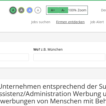
A
A
A
A
100% Zoom
A+
A-
De
Jobs suchen
Firmen entdecken
Job Alert
Wo?
z.B. München
Unternehmen entsprechend der S
ssistenz/Administration Werbung u
werbungen von Menschen mit Beh