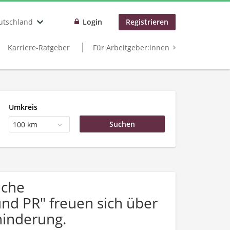
utschland
Login
Registrieren
Karriere-Ratgeber
Für Arbeitgeber:innen
Umkreis
100 km
uche
nd PR" freuen sich über
inderung.