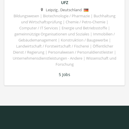
UFZ
Leipzig
,
Deutschland
Bildungswesen | Biotechnologie / Pharmazie | Buchhaltung
und Wirtschaftsprüfung | Chemie / Petro-Chemie |
Computer / IT Services | Energie und Betriebsstoffe |
gemeinnützige Organisationen und Soziales | Immobilien /
Gebäudemanagement | Konstruktion / Baugewerbe |
Landwirtschaft / Forstwirtschaft / Fischerei | Öffentlicher
Dienst / Regierung | Personalwesen / Personaldienstleister |
Unternehmensdienstleistungen - Andere | Wissenschaft und
Forschung
5 Jobs