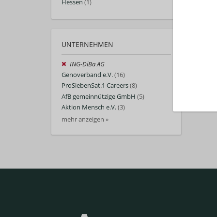
Hessen
(1)
UNTERNEHMEN
ING-DiBa AG
Genoverband e.V.
(16)
ProSiebenSat.1 Careers
(8)
AfB gemeinnützige GmbH
(5)
Aktion Mensch e.V.
(3)
mehr anzeigen »