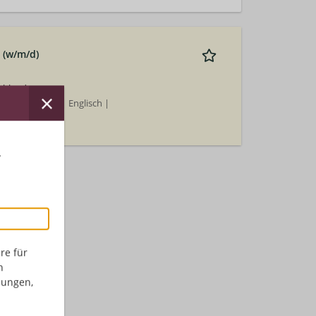
 (w/m/d)
chland
ch | Deutsch | Englisch |
r
re für
n
dungen,