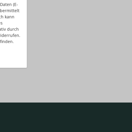
Daten (E-
bermittelt
ch kann
es
ativ durch
iderrufen.
finden.