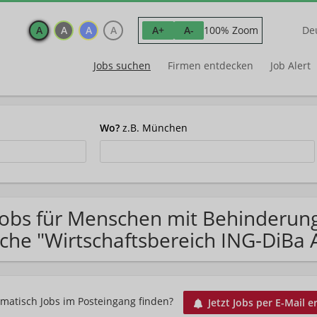
A
A
A
A
100% Zoom
A+
A-
De
Jobs suchen
Firmen entdecken
Job Alert
Wo?
z.B. München
Jobs für Menschen mit Behinderun
che "Wirtschaftsbereich ING-DiBa 
matisch Jobs im Posteingang finden?
Jetzt Jobs per E-Mail e