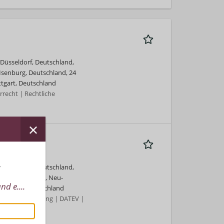
 Düsseldorf, Deutschland,
senburg, Deutschland, 24
tgart, Deutschland
recht | Rechtliche
r
 Düsseldorf, Deutschland,
er, Deutschland, Neu-
d e....
Schwerin, Deutschland
ng | Buchhaltung | DATEV |