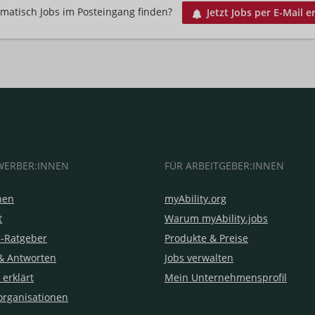
matisch Jobs im Posteingang finden?
Jetzt Jobs per E-Mail e
WERBER:INNEN
FÜR ARBEITGEBER:INNEN
hen
myAbility.org
t
Warum myAbility.jobs
e-Ratgeber
Produkte & Preise
& Antworten
Jobs verwalten
 erklärt
Mein Unternehmensprofil
organisationen