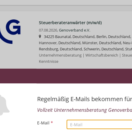
Steuerberateranwärter (m/w/d)
07.08.2026,
Genoverband e.V.
34225 Baunatal, Deutschland, Berlin, Deutschland,
Hannover, Deutschland, Münster, Deutschland, Neu-I
Rendsburg, Deutschland, Schwerin, Deutschland, Stut
Unternehmensberatung | Wirtschaftsbereich | Steuer
Kenntnisse
Sachbearbeiter (m/w/d) Lohnbuchhaltung
07.08.2026,
Genoverband e.V.
Regelmäßig E-Mails bekommen fü
34225 Baunatal, Deutschland, Berlin, Deutschland,
Hannover, Deutschland, Leipzig, Deutschland, Münst
Vollzeit Unternehmensberatung Genoverban
Isenburg, Deutschland, 24 Rendsburg, Deutschland, 
Rechnungswesen/Controlling | Unternehmensberatu
E-Mail
*
Wirtschaftsprüfung