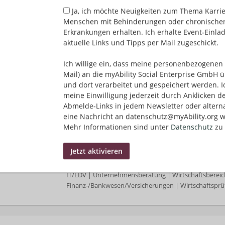
Ja, ich möchte Neuigkeiten zum Thema Karrie
Menschen mit Behinderungen oder chronische
Steuerberatungsassistent (m/w/d)
Erkrankungen erhalten. Ich erhalte Event-Einla
07.08.2026,
Genoverband e.V.
aktuelle Links und Tipps per Mail zugeschickt.
34225 Baunatal, Deutschland
Assistenz/Administration | Unternehmensberatung |
Ich willige ein, dass meine personenbezogenen 
Mail) an die myAbility Social Enterprise GmbH ü
und dort verarbeitet und gespeichert werden. I
meine Einwilligung jederzeit durch Anklicken d
Expert*in Prüfungssoftware (m/w/d)
Abmelde-Links in jedem Newsletter oder altern
07.08.2026,
Genoverband e.V.
eine Nachricht an datenschutz@myAbility.org w
Deutschland, Baden-Württemberg, Deutschland, Ba
Mehr Informationen sind unter
Datenschutz
zu 
Deutschland, Brandenburg, Deutschland, Bremen, D
Deutschland, Hessen, Deutschland, Mecklenburg-Vo
Niedersachsen, Deutschland, Nordrhein-Westfalen, De
Deutschland, Saarland, Deutschland, Sachsen-Anhalt
IT/EDV | Unternehmensberatung | Wirtschaftsbereic
Finanz-/Bankwesen/Versicherungen | Wirtschaftsprü