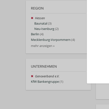
REGION
Hessen
Baunatal
(3)
Neu-Isenburg
(2)
Berlin
(4)
Mecklenburg-Vorpommern
(4)
mehr anzeigen »
UNTERNEHMEN
Genoverband e.V.
KfW Bankengruppe
(1)