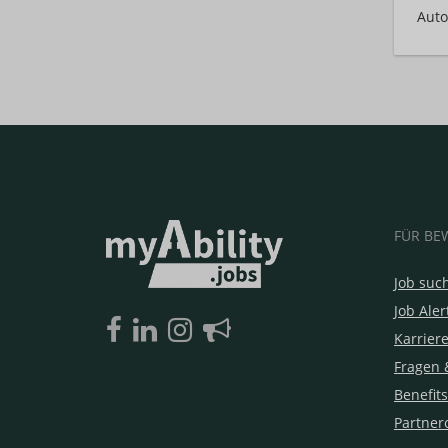
Auto
FÜR BE
Job suc
Job Aler
Karrier
Fragen 
Benefits
Partner