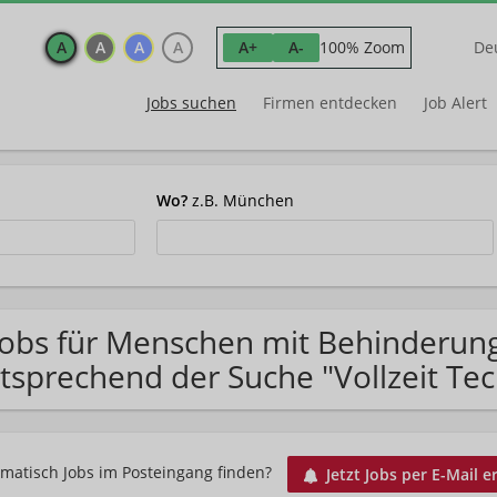
A
A
A
A
100% Zoom
A+
A-
De
Jobs suchen
Firmen entdecken
Job Alert
Wo?
z.B. München
Jobs für Menschen mit Behinderun
tsprechend der Suche "Vollzeit Te
matisch Jobs im Posteingang finden?
Jetzt Jobs per E-Mail e