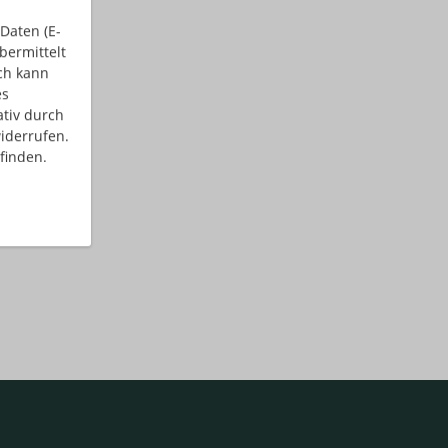
Daten (E-
bermittelt
ch kann
es
ativ durch
iderrufen.
finden.