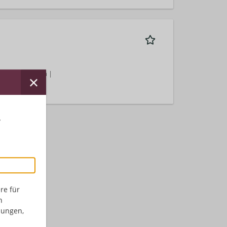
ienst | Deutsch |
r
re für
n
dungen,