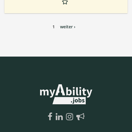
1
weiter ›